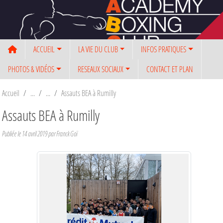
Panneau de gestion des cookies
ACCUEIL
LA VIE DU CLUB
INFOS PRATIQUES
PHOTOS & VIDÉOS
RESEAUX SOCIAUX
CONTACT ET PLAN
Accueil
Assauts BEA à Rumilly
Assauts BEA à Rumilly
Publiée le
14 avril 2019
par Franck Goï