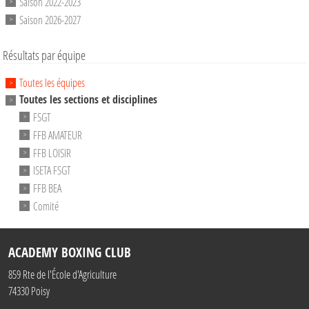
Saison 2022-2023
Saison 2026-2027
Résultats par équipe
Toutes les équipes
Toutes les sections et disciplines
FSGT
FFB AMATEUR
FFB LOISIR
ISETA FSGT
FFB BEA
Comité
ACADEMY BOXING CLUB
859 Rte de l'École d'Agriculture
74330
Poisy