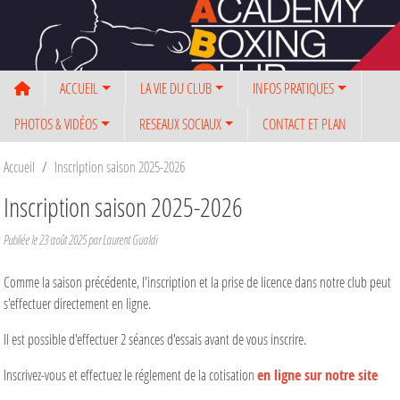
Panneau de gestion des cookies
ACCUEIL
LA VIE DU CLUB
INFOS PRATIQUES
PHOTOS & VIDÉOS
RESEAUX SOCIAUX
CONTACT ET PLAN
Accueil
Inscription saison 2025-2026
Inscription saison 2025-2026
Publiée le
23 août 2025
par Laurent Gualdi
Comme la saison précédente, l'inscription et la prise de licence dans notre club peut
s'effectuer directement en ligne.
Il est possible d'effectuer 2 séances d'essais avant de vous inscrire.
Inscrivez-vous et effectuez le réglement de la cotisation
en ligne sur notre site