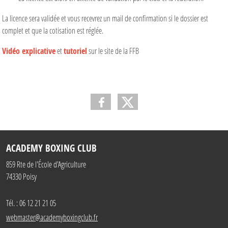
La licence sera validée et vous recevrez un mail de confirmation si le dossier est
complet et que la cotisation est réglée.
Vidéo explicative
et
tutoriel
sur le site de la FFB
ACADEMY BOXING CLUB
859 Rte de l'École d'Agriculture
74330
Poisy
Tél. :
06 12 21 21 05
webmaster@academyboxingclub.fr