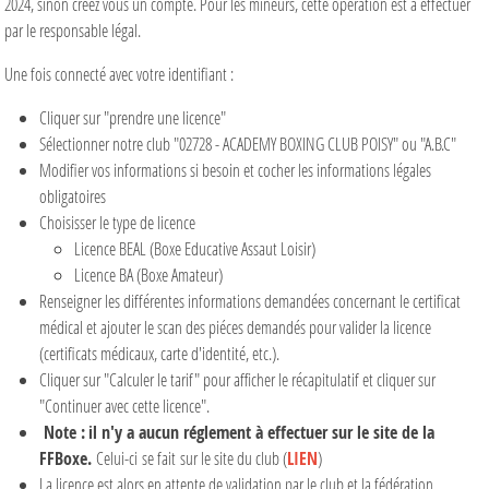
2024, sinon créez vous un compte. Pour les mineurs, cette opération est à effectuer
par le responsable légal.
Une fois connecté avec votre identifiant :
Cliquer sur "prendre une licence"
Sélectionner notre club "02728 - ACADEMY BOXING CLUB POISY" ou "A.B.C"
Modifier vos informations si besoin et cocher les informations légales
obligatoires
Choisisser le type de licence
Licence BEAL (Boxe Educative Assaut Loisir)
Licence BA (Boxe Amateur)
Renseigner les différentes informations demandées concernant le certificat
médical et ajouter le scan des piéces demandés pour valider la licence
(certificats médicaux, carte d'identité, etc.).
Cliquer sur "Calculer le tarif" pour afficher le récapitulatif et cliquer sur
"Continuer avec cette licence".
Note :
il n'y a aucun réglement à effectuer sur le site de la
FFBoxe.
Celui-ci
se fait
sur le site du club (
LIEN
)
La licence est alors en attente de validation par le club et la fédération.