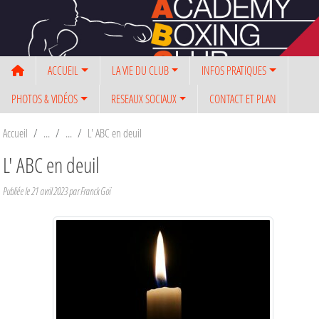
Panneau de gestion des cookies
ACCUEIL
LA VIE DU CLUB
INFOS PRATIQUES
PHOTOS & VIDÉOS
RESEAUX SOCIAUX
CONTACT ET PLAN
Accueil
L' ABC en deuil
L' ABC en deuil
Publiée le
21 avril 2023
par Franck Goï