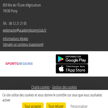
859 Rte de l'École d'Agriculture
74330
Poisy
Tél. :
06 12 21 21 05
webmaster@academyboxingclub.fr
Informations légales
Signaler un contenu inapproprié
SPORTS
REGIONS
Charte cookies
Gestion des cookies
Ce site utilise des cookies et vous donne le contrôle sur ceux que vous souhaitez
activer
Tout accepter
Tout refuser
Personnaliser
Envie de participer ?
Connexion