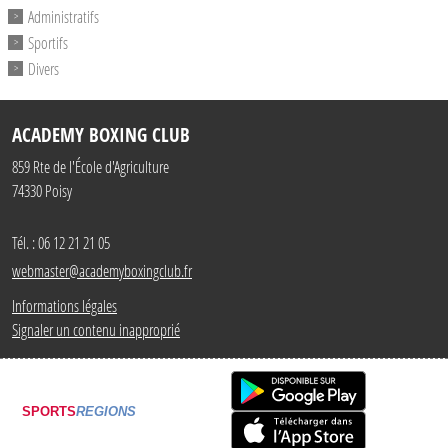
Administratifs
Sportifs
Divers
ACADEMY BOXING CLUB
859 Rte de l'École d'Agriculture
74330
Poisy
Tél. :
06 12 21 21 05
webmaster@academyboxingclub.fr
Informations légales
Signaler un contenu inapproprié
SPORTS
REGIONS