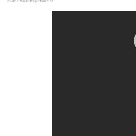
Publiée le
16 nov. 2022
par Franck Goï