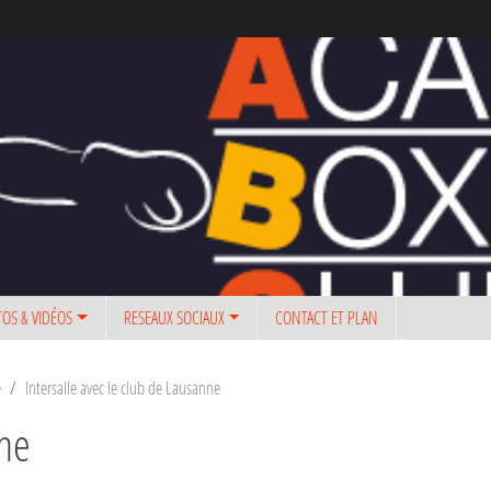
OS & VIDÉOS
RESEAUX SOCIAUX
CONTACT ET PLAN
e
Intersalle avec le club de Lausanne
nne