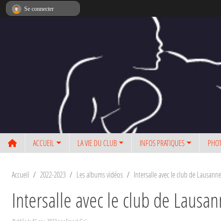
Panneau de gestion des cookies
Se connecter
ACCUEIL
LA VIE DU CLUB
INFOS PRATIQUES
PHOT
Accueil
2022-2023
Les albums vidéos
Intersalle avec le club de Lausann
Intersalle avec le club de Lausa