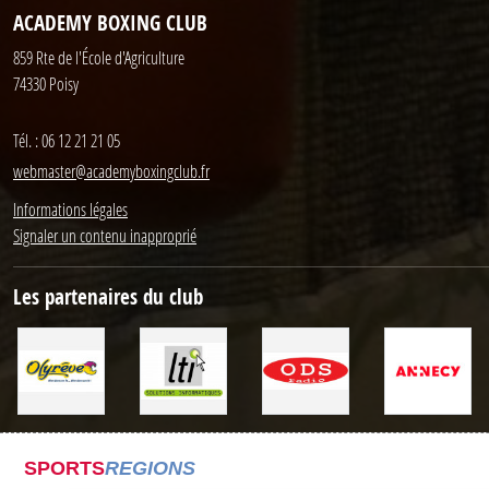
ACADEMY BOXING CLUB
859 Rte de l'École d'Agriculture
74330
Poisy
Tél. :
06 12 21 21 05
webmaster@academyboxingclub.fr
Informations légales
Signaler un contenu inapproprié
Les partenaires du club
SPORTS
REGIONS