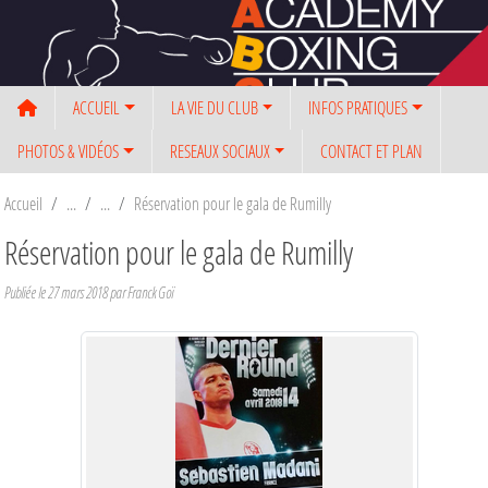
Panneau de gestion des cookies
ACCUEIL
LA VIE DU CLUB
INFOS PRATIQUES
PHOTOS & VIDÉOS
RESEAUX SOCIAUX
CONTACT ET PLAN
Accueil
Réservation pour le gala de Rumilly
Réservation pour le gala de Rumilly
Publiée le
27 mars 2018
par Franck Goï