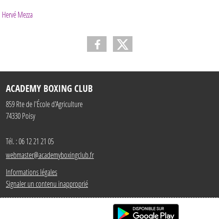
Hervé Mezza
ACADEMY BOXING CLUB
859 Rte de l'École d'Agriculture
74330
Poisy
Tél. :
06 12 21 21 05
webmaster@academyboxingclub.fr
Informations légales
Signaler un contenu inapproprié