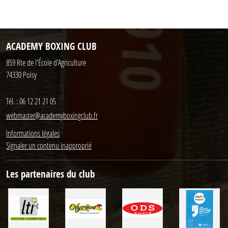
ACADEMY BOXING CLUB
859 Rte de l'École d'Agriculture
74330
Poisy
Tél. :
06 12 21 21 05
webmaster@academyboxingclub.fr
Informations légales
Signaler un contenu inapproprié
Les partenaires du club