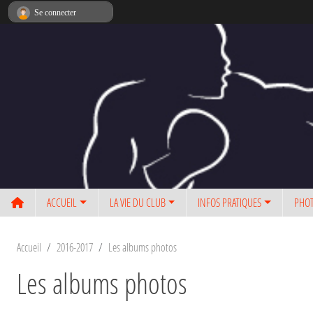
Panneau de gestion des cookies
Se connecter
ACCUEIL
LA VIE DU CLUB
INFOS PRATIQUES
PHOT
Accueil
2016-2017
Les albums photos
Les albums photos