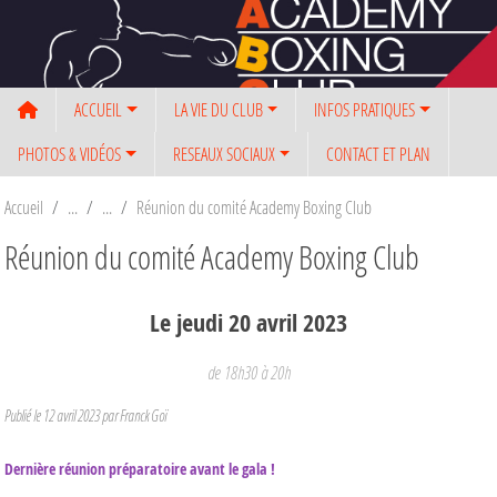
Panneau de gestion des cookies
ACCUEIL
LA VIE DU CLUB
INFOS PRATIQUES
PHOTOS & VIDÉOS
RESEAUX SOCIAUX
CONTACT ET PLAN
Accueil
Réunion du comité Academy Boxing Club
Réunion du comité Academy Boxing Club
Le
jeudi
20
avril
2023
de 18h30 à 20h
Publié le
12 avril 2023
par Franck Goï
Dernière réunion préparatoire avant le gala !