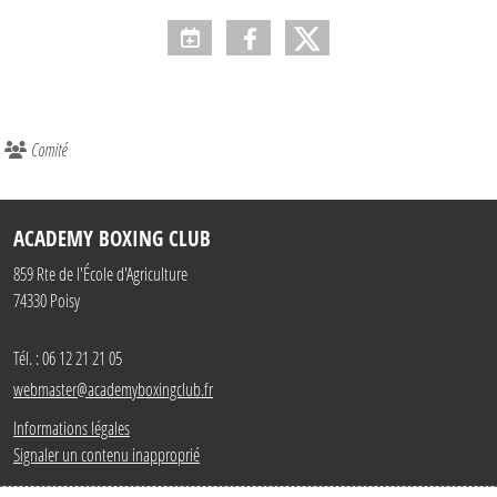
Comité
ACADEMY BOXING CLUB
859 Rte de l'École d'Agriculture
74330
Poisy
Tél. :
06 12 21 21 05
webmaster@academyboxingclub.fr
Informations légales
Signaler un contenu inapproprié