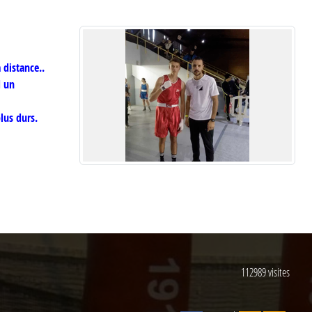
 distance..
d un
lus durs.
112989
visites