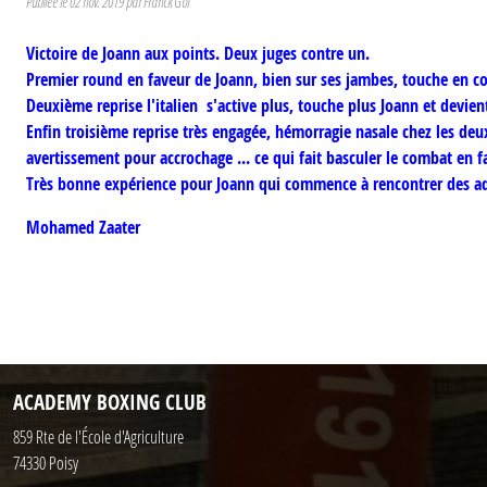
Publiée le
02 nov. 2019
par Franck Goï
Victoire de Joann aux points. Deux juges contre un.
Premier round en faveur de Joann, bien sur ses jambes, touche en c
Deuxième reprise l'italien s'active plus, touche plus Joann et devie
Enfin troisième reprise très engagée, hémorragie nasale chez les deu
avertissement pour accrochage ... ce qui fait basculer le combat en 
Très bonne expérience pour Joann qui commence à rencontrer des ad
Mohamed Zaater
ACADEMY BOXING CLUB
859 Rte de l'École d'Agriculture
74330
Poisy