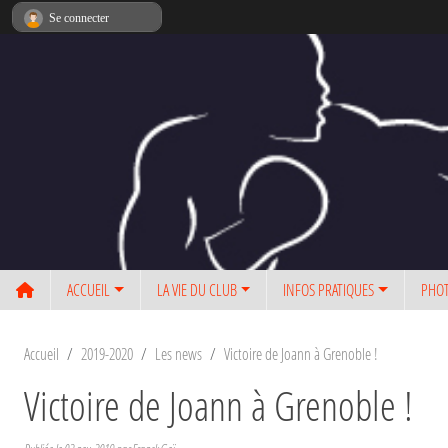
Panneau de gestion des cookies
Se connecter
ACCUEIL
LA VIE DU CLUB
INFOS PRATIQUES
PHOT
Accueil
2019-2020
Les news
Victoire de Joann à Grenoble !
Victoire de Joann à Grenoble !