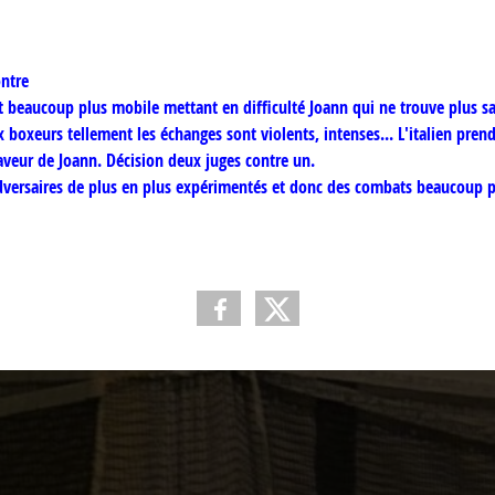
ontre
nt beaucoup plus mobile mettant en difficulté Joann qui ne trouve plus sa
x boxeurs tellement les échanges sont violents, intenses...
L'italien pren
faveur de Joann. Décision deux juges contre un.
versaires de plus en plus expérimentés et donc des combats beaucoup p