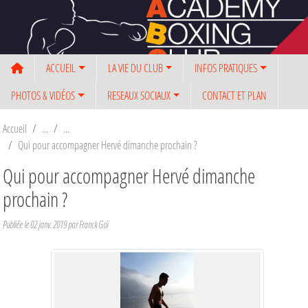
Panneau de gestion des cookies
ACCUEIL
LA VIE DU CLUB
INFOS PRATIQUES
PHOTOS & VIDÉOS
RESEAUX SOCIAUX
CONTACT ET PLAN
Accueil
Qui pour accompagner Hervé dimanche prochain ?
Qui pour accompagner Hervé dimanche
prochain ?
Publiée le
02 janv. 2019
par Franck Goï