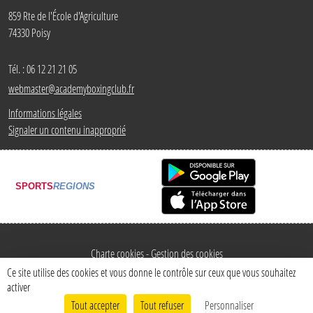
859 Rte de l'École d'Agriculture
74330
Poisy
Tél. :
06 12 21 21 05
webmaster@academyboxingclub.fr
Informations légales
Signaler un contenu inapproprié
SPORTS
REGIONS
Charte cookies
Gestion des cookies
Ce site utilise des cookies et vous donne le contrôle sur ceux que vous souhaitez
activer
Tout accepter
Tout refuser
Personnaliser
Envie de participer ?
Connexion