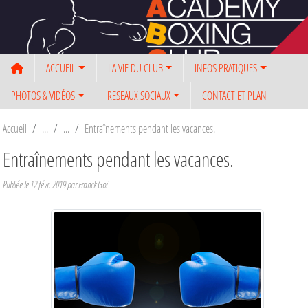
Panneau de gestion des cookies
ACCUEIL
LA VIE DU CLUB
INFOS PRATIQUES
PHOTOS & VIDÉOS
RESEAUX SOCIAUX
CONTACT ET PLAN
Accueil
Entraînements pendant les vacances.
Entraînements pendant les vacances.
Publiée le
12 févr. 2019
par Franck Goï