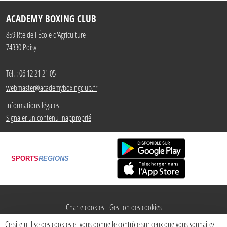
ACADEMY BOXING CLUB
859 Rte de l'École d'Agriculture
74330
Poisy
Tél. :
06 12 21 21 05
webmaster@academyboxingclub.fr
Informations légales
Signaler un contenu inapproprié
SPORTS
REGIONS
Charte cookies
Gestion des cookies
Ce site utilise des cookies et vous donne le contrôle sur ceux que vous souhaitez