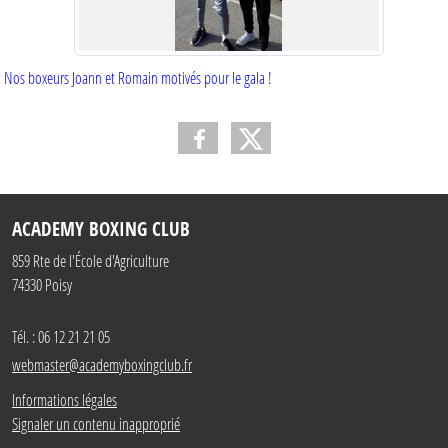
Nos boxeurs Joann et Romain motivés pour le gala !
ACADEMY BOXING CLUB
859 Rte de l'École d'Agriculture
74330
Poisy
Tél. :
06 12 21 21 05
webmaster@academyboxingclub.fr
Informations légales
Signaler un contenu inapproprié