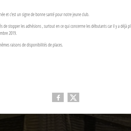
e et c'est un signe de bonne santé pour notre jeune club.
de stopper les adhésions , surtout en ce qui concerrne les débutants car il y a déjà p
embre 2019.
 mêmes raisons de disponibilités de places.