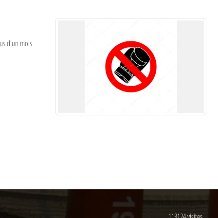
lus d'un mois
113124
visites