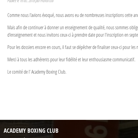
Publiée le
16 oct. 2018
par Franck Goï
Comme nous l'avions évoqué, nous avons eu de nombreuses inscriptions cette anné
Mais afin de continuer à donner un enseignement de qualité, nous sommes obligés 
d'enseignement et nous invitons ceux-ci à prendre date pour l'inscription en sept
Pour les dossiers encore en cours, il faut se dépêcher de finaliser ceux-ci pour les
Merci à tous les adhérents pour leur fidélité et leur enthousiasme communicatif.
Le comité de l' Academy Boxing Club.
ACADEMY BOXING CLUB