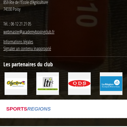
859 Rte de l'École d'Agriculture
74330
Poisy
Tél. :
06 12 21 21 05
webmaster@academyboxingclub.fr
Informations légales
Signaler un contenu inapproprié
Les partenaires du club
SPORTS
REGIONS