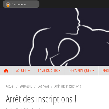
Panneau de gestion des cookies
Se connecter
ACCUEIL
LA VIE DU CLUB
INFOS PRATIQUES
PHOT
Accueil
2018-2019
Les news
Arrêt des inscriptions !
Arrêt des inscriptions !