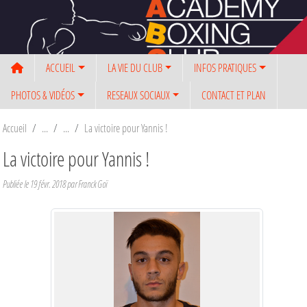
Panneau de gestion des cookies
ACCUEIL
LA VIE DU CLUB
INFOS PRATIQUES
PHOTOS & VIDÉOS
RESEAUX SOCIAUX
CONTACT ET PLAN
Accueil
La victoire pour Yannis !
La victoire pour Yannis !
Publiée le
19 févr. 2018
par Franck Goï