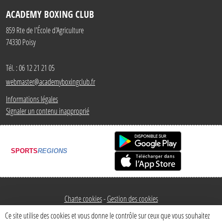
ACADEMY BOXING CLUB
859 Rte de l'École d'Agriculture
74330
Poisy
Tél. :
06 12 21 21 05
webmaster@academyboxingclub.fr
Informations légales
Signaler un contenu inapproprié
SPORTS
REGIONS
Charte cookies
Gestion des cookies
Ce site utilise des cookies et vous donne le contrôle sur ceux que vous souhaitez