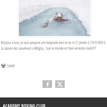
Bonjour à tous, je vous propose une baignade dans le lac le 21 janvier à 11h15 RDV à
la cabane des sauveteurs à Albigny... tout le monde est bien entendu invité!!!!
Comité
ACADEMY BOXING CLUB