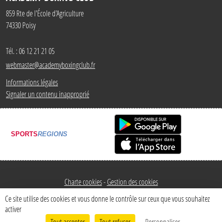
859 Rte de l'École d'Agriculture
74330
Poisy
Tél. :
06 12 21 21 05
webmaster@academyboxingclub.fr
Informations légales
Signaler un contenu inapproprié
SPORTS
REGIONS
Charte cookies
Gestion des cookies
Ce site utilise des cookies et vous donne le contrôle sur ceux que vous souhaitez
activer
Tout accepter
Tout refuser
Personnaliser