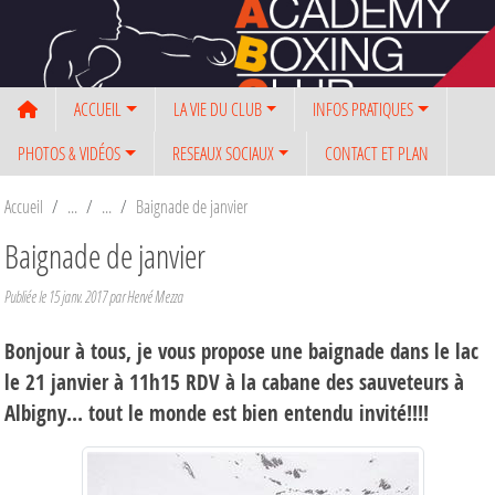
Panneau de gestion des cookies
ACCUEIL
LA VIE DU CLUB
INFOS PRATIQUES
PHOTOS & VIDÉOS
RESEAUX SOCIAUX
CONTACT ET PLAN
Accueil
Baignade de janvier
Baignade de janvier
Publiée le
15 janv. 2017
par Hervé Mezza
Bonjour à tous, je vous propose une baignade dans le lac
le 21 janvier à 11h15 RDV à la cabane des sauveteurs à
Albigny... tout le monde est bien entendu invité!!!!