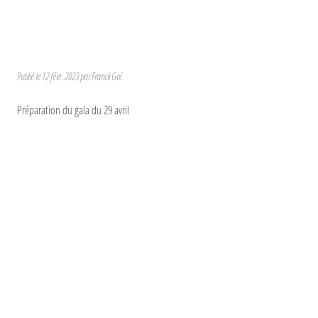
Publié le
12 févr. 2023
par Franck Goï
Préparation du gala du 29 avril