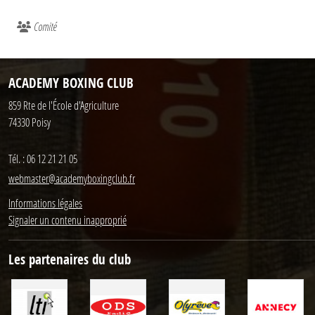
Comité
ACADEMY BOXING CLUB
859 Rte de l'École d'Agriculture
74330
Poisy
Tél. :
06 12 21 21 05
webmaster@academyboxingclub.fr
Informations légales
Signaler un contenu inapproprié
Les partenaires du club