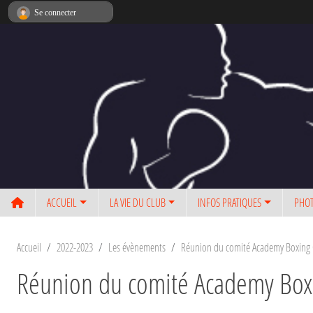
Panneau de gestion des cookies
Se connecter
ACCUEIL
LA VIE DU CLUB
INFOS PRATIQUES
PHOT
Accueil
2022-2023
Les évènements
Réunion du comité Academy Boxing
Réunion du comité Academy Box