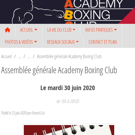
Panneau de gestion des cookies
ACCUEIL
LA VIE DU CLUB
INFOS PRATIQUES
PHOTOS & VIDÉOS
RESEAUX SOCIAUX
CONTACT ET PLAN
Accueil
Assemblée générale Academy Boxing Club
Assemblée générale Academy Boxing Club
Le
mardi
30
juin
2020
de 18h à 20h30
Publié le
23 juin 2020
par Franck Goï