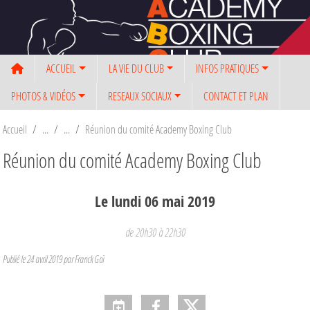
Panneau de gestion des cookies
ACCUEIL
LA VIE DU CLUB
INFOS PRATIQUES
PHOTOS & VIDÉOS
RESEAUX SOCIAUX
CONTACT ET PLAN
Accueil
Réunion du comité Academy Boxing Club
Réunion du comité Academy Boxing Club
Le
lundi
06
mai
2019
de 20h30 à 22h30
Publié le
24 avril 2019
par Franck Goï