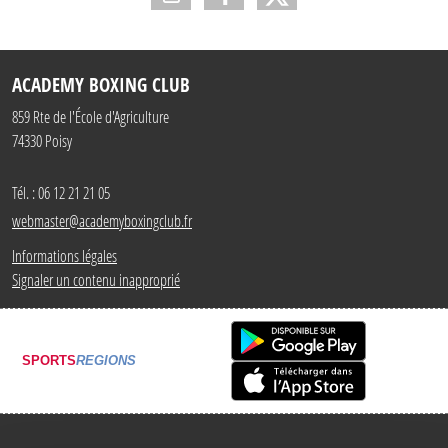
ACADEMY BOXING CLUB
859 Rte de l'École d'Agriculture
74330
Poisy
Tél. :
06 12 21 21 05
webmaster@academyboxingclub.fr
Informations légales
Signaler un contenu inapproprié
SPORTS
REGIONS