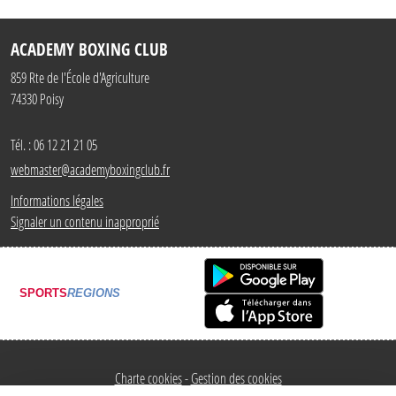
ACADEMY BOXING CLUB
859 Rte de l'École d'Agriculture
74330
Poisy
Tél. :
06 12 21 21 05
webmaster@academyboxingclub.fr
Informations légales
Signaler un contenu inapproprié
SPORTS
REGIONS
Charte cookies
Gestion des cookies